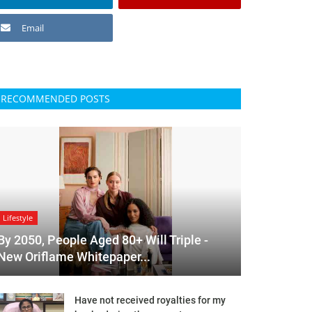
Email
RECOMMENDED POSTS
Lifestyle
By 2050, People Aged 80+ Will Triple -
New Oriflame Whitepaper...
Have not received royalties for my