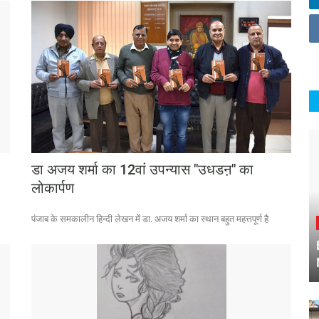
डा अजय शर्मा का 12वां उपन्यास "उधडऩ" का
लोकार्पण
पंजाब के समकालीन हिन्दी लेखन में डा. अजय शर्मा का स्थान बहुत महत्तपूर्ण है