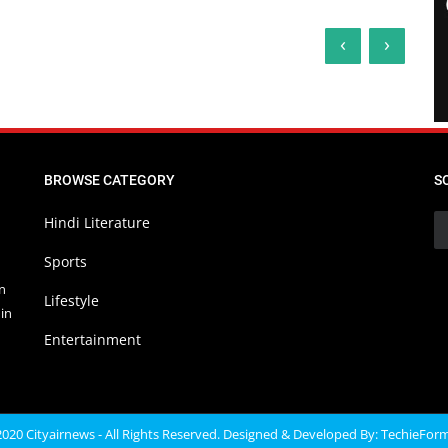
‹
›
BROWSE CATEGORY
S
Hindi Literature
Sports
in
Lifestyle
in
Entertainment
020 Cityairnews - All Rights Reserved. Designed & Developed By:
TechieFor