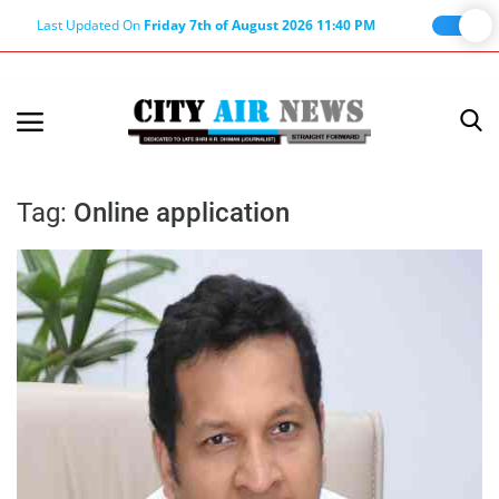
Last Updated On
Friday 7th of August 2026 11:40 PM
Home
Terms & Conditions
Tag:
Online application
About Us
About Editor
Nation
Privacy Policy
Punjab
Haryana-Himachal
Business