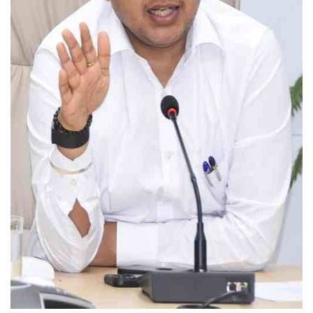
Education
Sports
Lifestyle
Entertainment
Opinion
World
Hindi News
Hindi Literature
Product Launch
Literature
Punjabi News
Technology