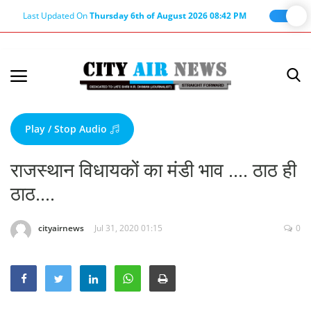
Last Updated On
Thursday 6th of August 2026 08:42 PM
Home
Terms & Conditions
Play / Stop Audio
About Us
राजस्थान विधायकों का मंडी भाव .... ठाठ ही
About Editor
ठाठ....
Nation
Privacy Policy
cityairnews
Jul 31, 2020 01:15
0
Punjab
Haryana-Himachal
Business