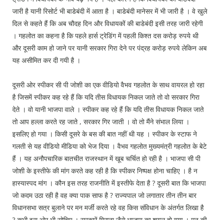
Press Releases
जारी है यानी रिसोर्ट भी बाडेबंदी में आता है । बाडेबंदी मानेसर में भी जारी है । वे खुले
Chandigarh
दिल से कहते हैं कि अब चौदह दिन और विधायकों की बाडेबंदी इसी तरह जारी रहेगी
। गहलोत का कहना है कि पहले हार्स ट्रेडिंग में पहली किश्त दस करोड़ रुपये थी
और दूसरी काम हो जाने पर यानी सरकार गिरा देने पर पंद्रह करोड़ रुपये लेकिन अब
यह असीमित कर दी गयी है ।
दूसरी ओर स्पीकर सी पी जोशी का एक वीडियो वैभव गहलोत के साथ वायरल हो रहा
है जिसमें स्पीकर कह रहे हैं कि यदि तीस विधायक निकल जाते तो वो सरकार गिरा
देते । वो यानी भाजपा वाले । स्पीकर कह रहे हैं कि यदि तीस विधायक निकल जाते
तो आप हल्ला करते रह जाते , सरकार गिर जाती । वो तो मैंने संभाल लिया ।
इसलिए हो गया । किसी दूसरे के बस की बात नहीं थी यह । स्पीकर के स्टाफ ने
गलती से यह वीडियो मीडिया को भेज दिया । वैभव गहलोत मुख्यमंत्री गहलोत के बेटे
हैं । यह अनौपचारिक बातचीत राजस्थान में खूब चर्चित हो रही है । भाजपा सी पी
जोशी के इस्तीफे की मांग करते कह रही है कि स्पीकर निष्पक्ष होना चाहिए । है न
हास्यास्पद मांग । कौन इस तरह राजनीति में इस्तीफे देता है ? दूसरी बात कि भाजपा
जो कदम उठा रही है वह क्या पाक साफ है ? राज्यपाल जो लगातार तीन तीन बार
विधानसभा सत्र बुलाने पर मन मर्जी करते रहे वह किस संविधान के अंतर्गत लिखा है
? कभी इस ओर भी सोचिए । सरकारें गिराना जैसे भाजपा का शगल हो गया । मन की