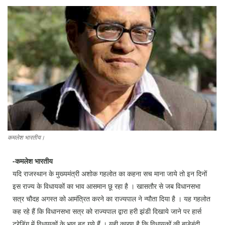
Education
Sports
Lifestyle
Entertainment
Opinion
World
Hindi News
Hindi Literature
कमलेश भारतीय।
Product Launch
-कमलेश भारतीय
Literature
यदि राजस्थान के मुख्यमंत्री अशोक गहलोत का कहना सच माना जाये तो इन दिनों
इस राज्य के विधायकों का भाव आसमान छू रहा है । खासतौर से जब विधानसभा
Punjabi News
सत्र चौदह अगस्त को आमंत्रित करने का राज्यपाल ने न्यौता दिया है । यह गहलोत
Technology
कह रहे हैं कि विधानसभा सत्र को राज्यपाल द्वारा हरी झंडी दिखाये जाने पर हार्स
ट्रेडिंग में विधायकों के भाव बढ़ गये हैं । यही कारण है कि विधायकों की बाडेबंदी