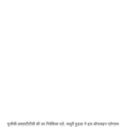
Press Releases
Chandigarh
यूजीसी-एमएमटीटीसी की उप निदेशिका प्रो. माधुरी हुड्डा ने इस ऑनलाइन प्रोग्राम