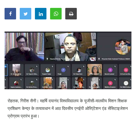
Education
Sports
Lifestyle
Entertainment
Opinion
World
Hindi News
Hindi Literature
Product Launch
रोहतक, गिरीश सैनी। महर्षि दयानंद विश्वविद्यालय के यूजीसी-मालवीय मिशन शिक्षक
Literature
प्रशिक्षण केन्द्र के तत्वावधान में आठ दिवसीय एनईपी ओरिएंटेशन एंड सेंसिटाइजेशन
Punjabi News
प्रोग्राम प्रारंभ हुआ।
Technology