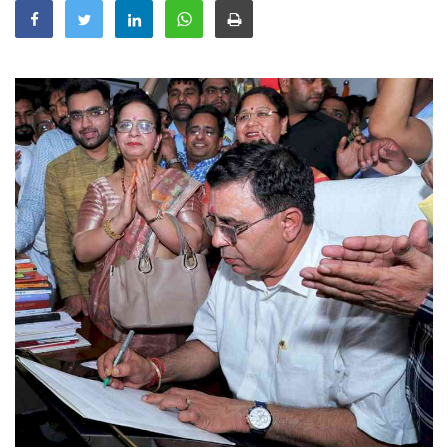
Education
Sports
Lifestyle
Entertainment
Opinion
World
Hindi News
Hindi Literature
Product Launch
Literature
Punjabi News
Technology