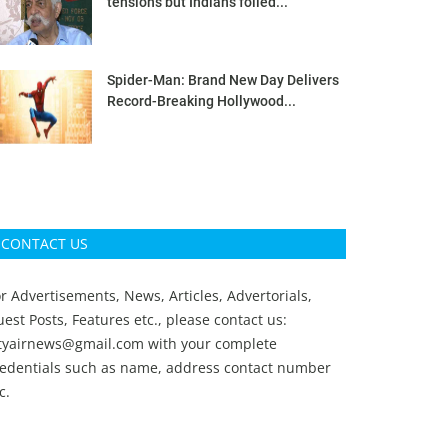
tensions but Indians foiled...
Spider-Man: Brand New Day Delivers
Record-Breaking Hollywood...
CONTACT US
r Advertisements, News, Articles, Advertorials,
est Posts, Features etc., please contact us:
ityairnews@gmail.com
with your complete
redentials such as name, address contact number
c.