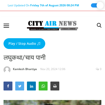
Last Updated On
Friday 7th of August 2026 08:24 PM
Home
Terms & Conditions
Play / Stop Audio
About Us
लघुकथा/चाय पानी
About Editor
Nation
Kamlesh Bhartiya
Nov 20, 2024 12:06
0
Privacy Policy
Punjab
Haryana-Himachal
Business