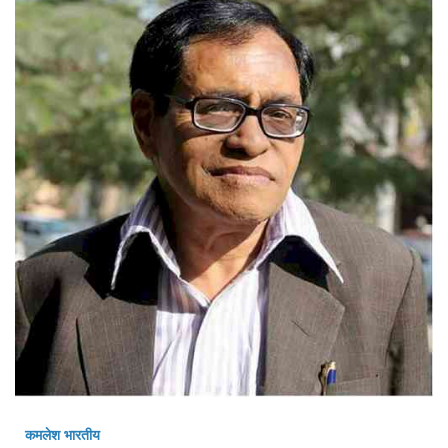
Education
Sports
Lifestyle
Entertainment
Opinion
World
Hindi News
Hindi Literature
Product Launch
Literature
Punjabi News
Technology
कमलेश भारतीय