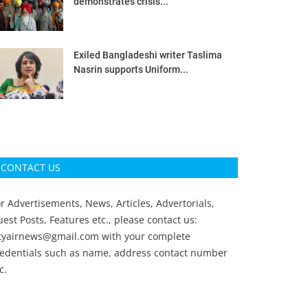
demonstrates crisis...
Exiled Bangladeshi writer Taslima
Nasrin supports Uniform...
CONTACT US
r Advertisements, News, Articles, Advertorials,
est Posts, Features etc., please contact us:
ityairnews@gmail.com
with your complete
redentials such as name, address contact number
c.