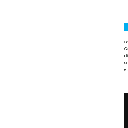
Fo
Gu
c
c
et