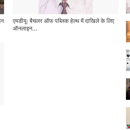
इन
एमडीयूः बैचलर ऑफ पब्लिक हेल्थ में दाखिले के लिए
ऑनलाइन...