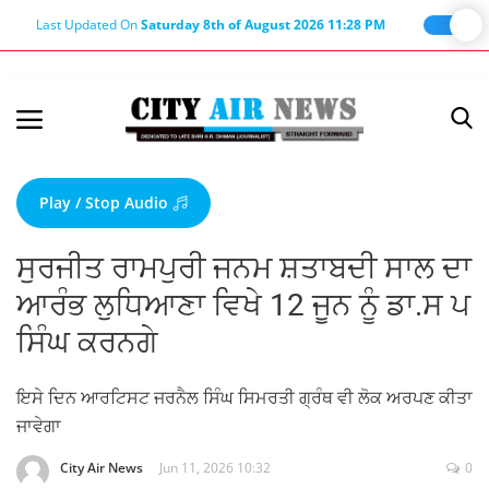
Last Updated On
Saturday 8th of August 2026 11:28 PM
Home
Terms & Conditions
Play / Stop Audio
About Us
ਸੁਰਜੀਤ ਰਾਮਪੁਰੀ ਜਨਮ ਸ਼ਤਾਬਦੀ ਸਾਲ ਦਾ
About Editor
ਆਰੰਭ ਲੁਧਿਆਣਾ ਵਿਖੇ 12 ਜੂਨ ਨੂੰ ਡਾ.ਸ ਪ
Nation
ਸਿੰਘ ਕਰਨਗੇ
Privacy Policy
Punjab
ਇਸੇ ਦਿਨ ਆਰਟਿਸਟ ਜਰਨੈਲ ਸਿੰਘ ਸਿਮਰਤੀ ਗ੍ਰੰਥ ਵੀ ਲੋਕ ਅਰਪਣ ਕੀਤਾ
ਜਾਵੇਗਾ
Haryana-Himachal
Business
City Air News
Jun 11, 2026 10:32
0