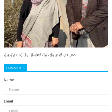
ਦੇਸ਼ ਵੰਡ ਬਾਰੇ ਰੱਤ ਭਿੱਜੀਆਂ ਪੰਜ ਕਵਿਤਾਵਾਂ ਦੇ ਬਹਾਨੇ
COMMENTS
Name
Email