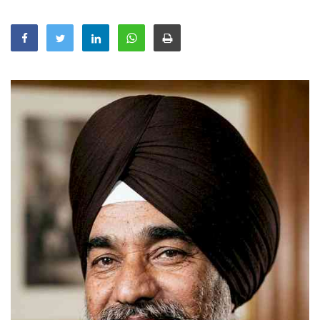
Education
Sports
Lifestyle
Entertainment
Opinion
World
Hindi News
Hindi Literature
Product Launch
Literature
Punjabi News
Technology