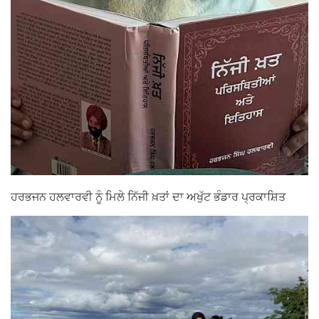
ਹਰਭਜਨ ਹਲਵਾਰਵੀ ਨੂੰ ਮਿਲੇ ਨਿੱਜੀ ਖ਼ਤਾਂ ਦਾ ਅਖੁੱਟ ਭੰਡਾਰ ਪ੍ਰਕਾਸ਼ਿਤ