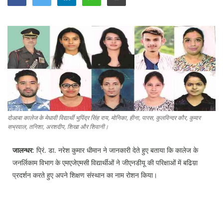
Education
Sports
Lifestyle
Entertainment
Opinion
World
Hindi News
दोआबा कालेज के मेधावी विद्यार्थी भुपिंद्र सिंह राय, मोनिका, हीना, पारस, कुलविन्दर कौर, कुमार
सभ्रवाल, तनिशा, अरशदीप, शिखा और शिवानी।
Hindi Literature
जालन्धर
: प्रिं. डा. नरेश कुमार धीमान ने जानकारी देते हुए बताया कि कालेज के
Product Launch
जनर्लिकाम विभाग के एमएजेएमसी विद्यार्थीओं ने जीएनडीयू की परिक्षाओं में बढिय़ा
Literature
प्रदर्शन करते हुए अपने शिक्षण संस्थान का नाम रोशन किया।
Punjabi News
Technology